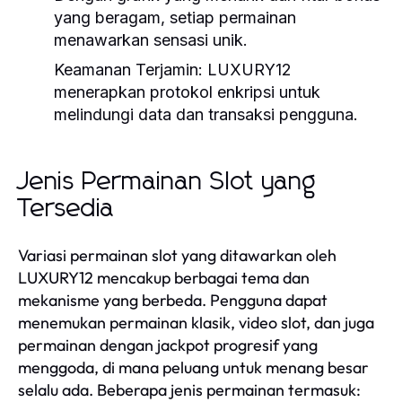
yang beragam, setiap permainan
menawarkan sensasi unik.
Keamanan Terjamin:
LUXURY12
menerapkan protokol enkripsi untuk
melindungi data dan transaksi pengguna.
Jenis Permainan Slot yang
Tersedia
Variasi permainan slot yang ditawarkan oleh
LUXURY12 mencakup berbagai tema dan
mekanisme yang berbeda. Pengguna dapat
menemukan permainan klasik, video slot, dan juga
permainan dengan jackpot progresif yang
menggoda, di mana peluang untuk menang besar
selalu ada. Beberapa jenis permainan termasuk: