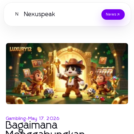
Nexuspeak
N
News
Gambling
-
May 17, 2026
Bagaimana