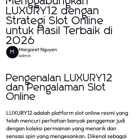
Menggabungkan
LUXURY12 dengan
Strategi Slot Online
untuk Hasil Terbaik di
2026
Margaret Nguyen
M
admin
Pengenalan LUXURY12
dan Pengalaman Slot
Online
LUXURY12 adalah platform slot online resmi yang
telah mencuri perhatian banyak penggemar judi
dengan koleksi permainan yang menarik dan
sensasi spin yang mengesankan. Dikenal sebagai