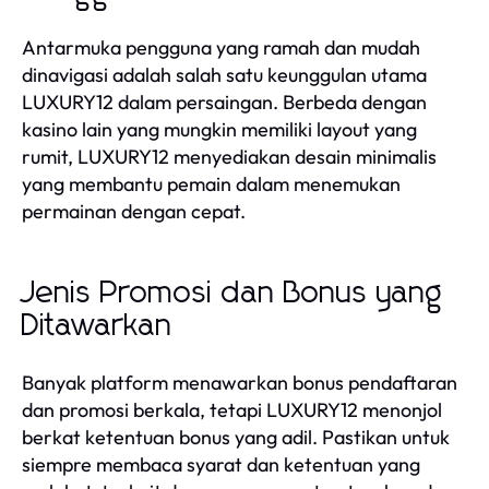
Antarmuka pengguna yang ramah dan mudah
dinavigasi adalah salah satu keunggulan utama
LUXURY12 dalam persaingan. Berbeda dengan
kasino lain yang mungkin memiliki layout yang
rumit, LUXURY12 menyediakan desain minimalis
yang membantu pemain dalam menemukan
permainan dengan cepat.
Jenis Promosi dan Bonus yang
Ditawarkan
Banyak platform menawarkan bonus pendaftaran
dan promosi berkala, tetapi LUXURY12 menonjol
berkat ketentuan bonus yang adil. Pastikan untuk
siempre membaca syarat dan ketentuan yang