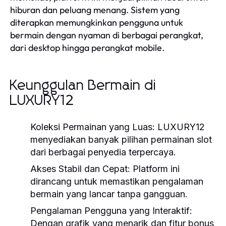
hiburan dan peluang menang. Sistem yang
diterapkan memungkinkan pengguna untuk
bermain dengan nyaman di berbagai perangkat,
dari desktop hingga perangkat mobile.
Keunggulan Bermain di
LUXURY12
Koleksi Permainan yang Luas:
LUXURY12
menyediakan banyak pilihan permainan slot
dari berbagai penyedia terpercaya.
Akses Stabil dan Cepat:
Platform ini
dirancang untuk memastikan pengalaman
bermain yang lancar tanpa gangguan.
Pengalaman Pengguna yang Interaktif:
Dengan grafik yang menarik dan fitur bonus