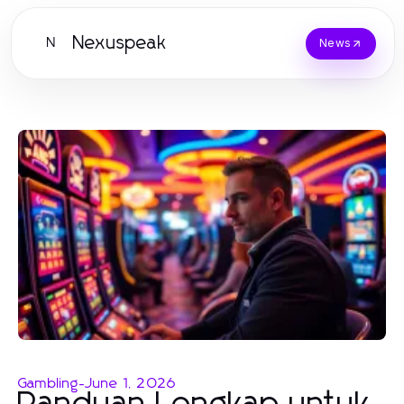
Nexuspeak
N
News
Gambling
-
June 1, 2026