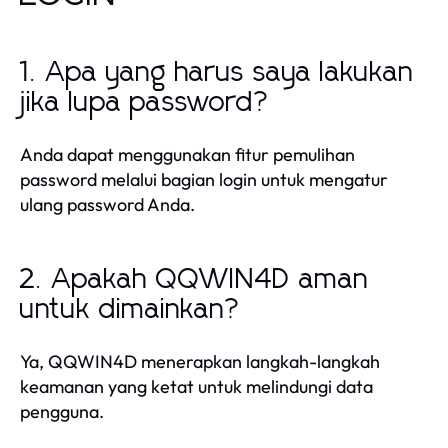
1. Apa yang harus saya lakukan
jika lupa password?
Anda dapat menggunakan fitur pemulihan
password melalui bagian login untuk mengatur
ulang password Anda.
2. Apakah QQWIN4D aman
untuk dimainkan?
Ya, QQWIN4D menerapkan langkah-langkah
keamanan yang ketat untuk melindungi data
pengguna.