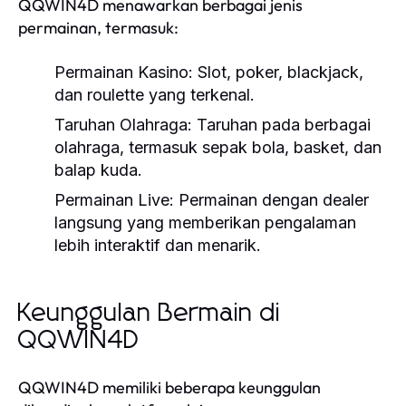
QQWIN4D menawarkan berbagai jenis
permainan, termasuk:
Permainan Kasino:
Slot, poker, blackjack,
dan roulette yang terkenal.
Taruhan Olahraga:
Taruhan pada berbagai
olahraga, termasuk sepak bola, basket, dan
balap kuda.
Permainan Live:
Permainan dengan dealer
langsung yang memberikan pengalaman
lebih interaktif dan menarik.
Keunggulan Bermain di
QQWIN4D
QQWIN4D memiliki beberapa keunggulan