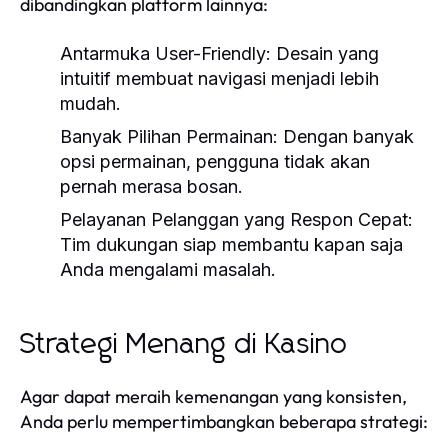
dibandingkan platform lainnya:
Antarmuka User-Friendly:
Desain yang
intuitif membuat navigasi menjadi lebih
mudah.
Banyak Pilihan Permainan:
Dengan banyak
opsi permainan, pengguna tidak akan
pernah merasa bosan.
Pelayanan Pelanggan yang Respon Cepat:
Tim dukungan siap membantu kapan saja
Anda mengalami masalah.
Strategi Menang di Kasino
Agar dapat meraih kemenangan yang konsisten,
Anda perlu mempertimbangkan beberapa strategi: