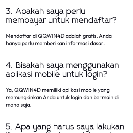
3. Apakah saya perlu
membayar untuk mendaftar?
Mendaftar di QQWIN4D adalah gratis, Anda
hanya perlu memberikan informasi dasar.
4. Bisakah saya menggunakan
aplikasi mobile untuk login?
Ya, QQWIN4D memiliki aplikasi mobile yang
memungkinkan Anda untuk login dan bermain di
mana saja.
5. Apa yang harus saya lakukan