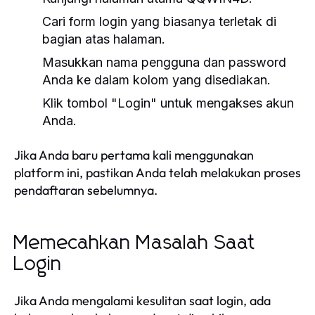
Cari form login yang biasanya terletak di
bagian atas halaman.
Masukkan nama pengguna dan password
Anda ke dalam kolom yang disediakan.
Klik tombol "Login" untuk mengakses akun
Anda.
Jika Anda baru pertama kali menggunakan
platform ini, pastikan Anda telah melakukan proses
pendaftaran sebelumnya.
Memecahkan Masalah Saat
Login
Jika Anda mengalami kesulitan saat login, ada