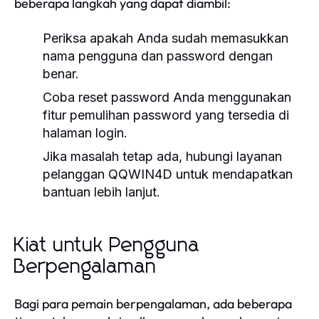
beberapa langkah yang dapat diambil:
Periksa apakah Anda sudah memasukkan
nama pengguna dan password dengan
benar.
Coba reset password Anda menggunakan
fitur pemulihan password yang tersedia di
halaman login.
Jika masalah tetap ada, hubungi layanan
pelanggan QQWIN4D untuk mendapatkan
bantuan lebih lanjut.
Kiat untuk Pengguna
Berpengalaman
Bagi para pemain berpengalaman, ada beberapa